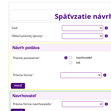
Späťvzatie návr
Súd
*
Oblasť právnej úpravy
*
Návrh podáva
Právne postavenie
navrhovateľ
*
iné
Právna forma
*
PRIDAŤ
Navrhovateľ
Právna forma navrhovateľa
*