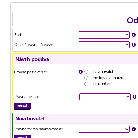
Od
Súd
*
Oblasť právnej úpravy
*
Návrh podáva
Právne postavenie
navrhovateľ
*
zástupca odporcu
prokurátor
Právna forma
*
PRIDAŤ
Navrhovateľ
Právna forma navrhovateľa
*