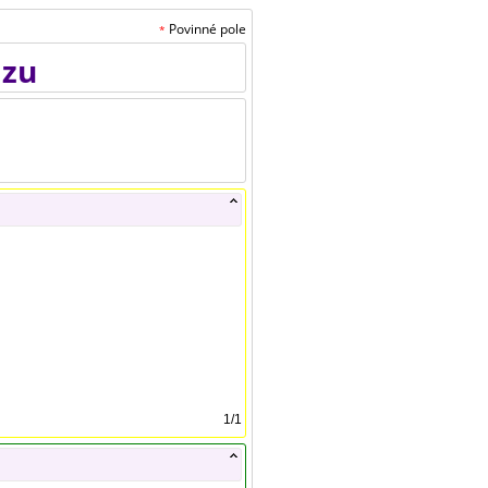
Povinné pole
*
azu
1
/
1