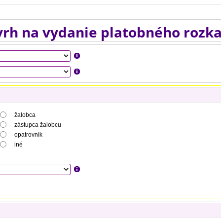
rh na vydanie platobného rozk
žalobca
zástupca žalobcu
opatrovník
iné