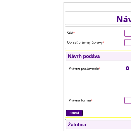
Náv
Súd
*
Oblasť právnej úpravy
*
Návrh podáva
Právne postavenie
*
Právna forma
*
PRIDAŤ
Žalobca