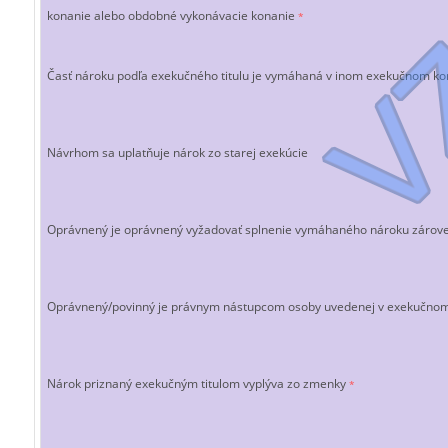
konanie alebo obdobné vykonávacie konanie
*
Časť nároku podľa exekučného titulu je vymáhaná v inom exekučnom 
Návrhom sa uplatňuje nárok zo starej exekúcie
Oprávnený je oprávnený vyžadovať splnenie vymáhaného nároku zárov
Oprávnený/povinný je právnym nástupcom osoby uvedenej v exekučnom
Nárok priznaný exekučným titulom vyplýva zo zmenky
*