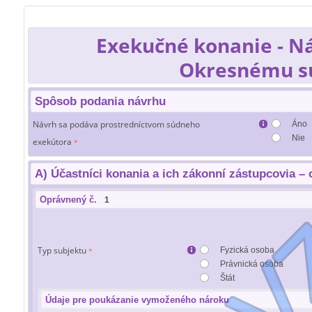
Exekučné konanie - N
Okresnému sú
Spôsob podania návrhu
Návrh sa podáva prostredníctvom súdneho
Áno
Nie
exekútora
*
A) Účastníci konania a ich zákonní zástupcovia –
Oprávnený č.
Typ subjektu
Fyzická osoba
*
Právnická osoba
Štát
Údaje pre poukázanie vymoženého nároku