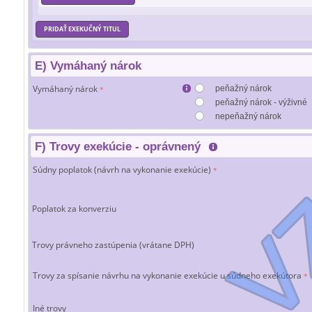
PRIDAŤ EXEKUČNÝ TITUL
E) Vymáhaný nárok
Vymáhaný nárok
peňažný nárok
*
peňažný nárok - výživné
nepeňažný nárok
F) Trovy exekúcie - oprávnený
Súdny poplatok (návrh na vykonanie exekúcie)
*
Poplatok za konverziu
Trovy právneho zastúpenia (vrátane DPH)
Trovy za spísanie návrhu na vykonanie exekúcie u súdneho exekútora
*
Iné trovy