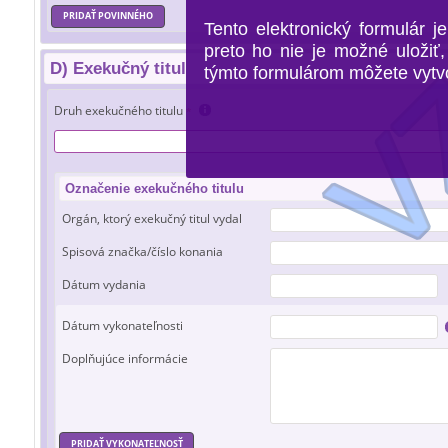
PRIDAŤ POVINNÉHO
Tento elektronický formulár j
preto ho nie je možné uložiť, 
D) Exekučný titul
týmto formulárom môžete vytvor
Druh exekučného titulu
*
Označenie exekučného titulu
Orgán, ktorý exekučný titul vydal
Spisová značka/číslo konania
Dátum vydania
Dátum vykonateľnosti
Doplňujúce informácie
PRIDAŤ VYKONATEĽNOSŤ