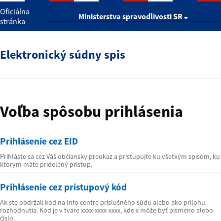
Oficiálna
Ministerstva spravodlivosti SR
stránka
Elektronický súdny spis
Voľba spôsobu prihlásenia
Prihlásenie cez EID
Prihláste sa cez Váš občiansky preukaz a pristupujte ku všetkým spisom, ku
ktorým máte pridelený prístup.
Prihlásenie cez prístupový kód
Ak ste obdržali kód na Info centre príslušného súdu alebo ako prílohu
rozhodnutia. Kód je v tvare xxxx-xxxx-xxxx, kde x môže byť písmeno alebo
číslo.