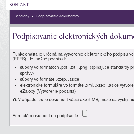
KONTAKT
eŽaloby
Podpisovanie dokumentov
Podpisovanie elektronických dokum
Funkcionalita je určená na vytvorenie elektronického podpisu
(EPES). Je možné podpísať:
súbory vo formátoch .pdf, .txt , .png, (spĺňajúce štandardy 
správy)
súbory vo formáte .xzep, .asice
elektronické formuláre vo formáte .xml, .xzep, .asice vytvor
eŽaloby (Vytvorenie podania)
V prípade, že je dokument väčší ako 5 MB, môže sa vyskytnúť
Formulár/dokument na podpísanie: