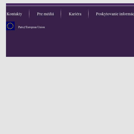
Kontakty
Pre médiá
Kariéra
Poskytovanie informác
of
Part
European Union